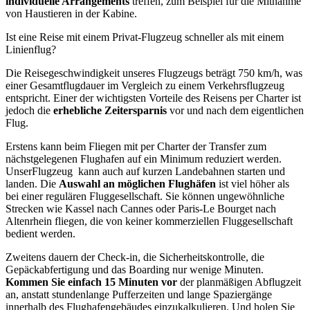
individuelle Arrangements
treffen, zum Beispiel für die Mitnahme
von Haustieren in der Kabine.
Ist eine Reise mit einem Privat-Flugzeug schneller als mit einem
Linienflug?
Die Reisegeschwindigkeit unseres Flugzeugs beträgt 750 km/h, was
einer Gesamtflugdauer im Vergleich zu einem Verkehrsflugzeug
entspricht. Einer der wichtigsten Vorteile des Reisens per Charter ist
jedoch die
erhebliche Zeitersparnis
vor und nach dem eigentlichen
Flug.
Erstens kann beim Fliegen mit per Charter der Transfer zum
nächstgelegenen Flughafen auf ein Minimum reduziert werden.
UnserFlugzeug kann auch auf kurzen Landebahnen starten und
landen. Die
Auswahl an möglichen Flughäfen
ist viel höher als
bei einer regulären Fluggesellschaft. Sie können ungewöhnliche
Strecken wie Kassel nach Cannes oder Paris-Le Bourget nach
Altenrhein fliegen, die von keiner kommerziellen Fluggesellschaft
bedient werden.
Zweitens dauern der Check-in, die Sicherheitskontrolle, die
Gepäckabfertigung und das Boarding nur wenige Minuten.
Kommen Sie einfach 15 Minuten vor
der planmäßigen Abflugzeit
an, anstatt stundenlange Pufferzeiten und lange Spaziergänge
innerhalb des Flughafengebäudes einzukalkulieren. Und holen Sie