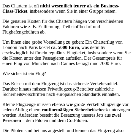
Das Chartern ist oft
nicht wesentlich teurer als ein Business-
Class-Ticket
, insbesondere wenn Sie in einer Gruppe reisen.
Die genauen Kosten für das Chartern hängen von verschiedenen
Faktoren wie z. B. Entfernung, Treibstoffbedarf und
Flughafengebühren ab.
Um Ihnen eine grobe Vorstellung zu geben: Ein Charterflug von
London nach Paris kostet
ca. 5000 Euro
, was definitiv
erschwinglich ist für ein reguläres Flugticket, insbesondere wenn Sie
die Kosten unter den Passagieren aufteilen. Der Gesamtpreis für
einen Flug von München nach Cannes beträgt rund 7000 Euro.
Wie sicher ist ein Flug?
Das Reisen mit dem Flugzeug ist das sicherste Verkehrsmittel.
Darüber hinaus müssen Privatflugzeug-Betreiber zahlreiche
Sicherheitsvorschriften nach europäischen Standards einhalten.
Kleine Flugzeuge müssen ebenso wie große Verkehrsflugzeuge vor
jedem Abflug einem
routinemäßigen Sicherheitscheck
unterzogen
werden. Außerdem besteht die Besatzung unseres Jets aus
zwei
Personen
– dem Piloten und dem Co-Piloten.
Die Piloten sind bei uns angestellt und kennen das Flugzeug also