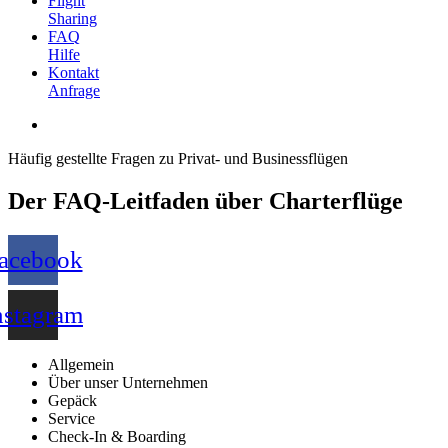
Flight
Sharing
FAQ
Hilfe
Kontakt
Anfrage
Häufig gestellte Fragen zu Privat- und Businessflügen
Der FAQ-Leitfaden über Charterflüge
acebook
nstagram
Allgemein
Über unser Unternehmen
Gepäck
Service
Check-In & Boarding